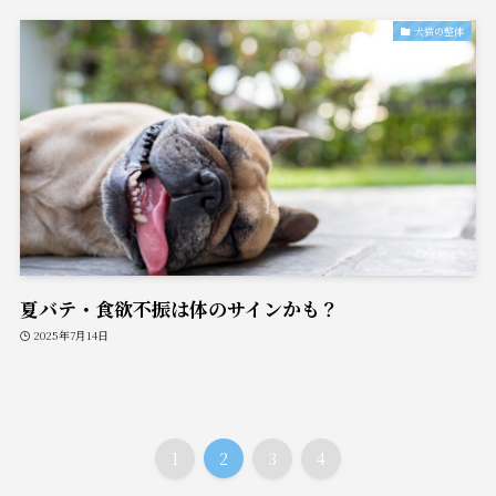
犬猫の整体
夏バテ・食欲不振は体のサインかも？
2025年7月14日
1
2
3
4